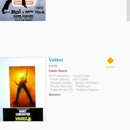
◆
Valdez
01h30
Sympa
Edwin Sherin
Burt Lancaster
Susan Clark
Frank Silvera
Jon Cypher
Richard Jordan
Barton Heyman
Hector Elizondo
Phil Brown
Ralph Brown (II)
Roberta Haynes
Western