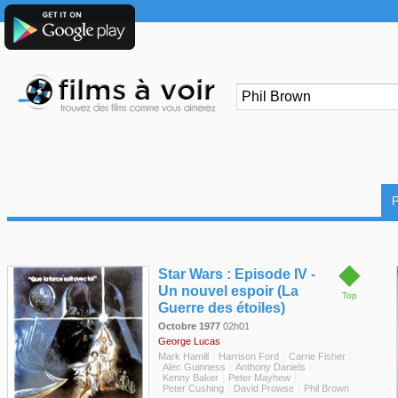
◆
Star Wars : Episode IV -
Un nouvel espoir (La
Top
Guerre des étoiles)
Octobre 1977
02h01
George Lucas
Mark Hamill
Harrison Ford
Carrie Fisher
Alec Guinness
Anthony Daniels
Kenny Baker
Peter Mayhew
Peter Cushing
David Prowse
Phil Brown