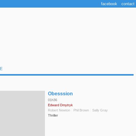
facebook
contact
E
◆
Obesssion
01h36
Edward Dmytryk
Robert Newton
Phil Brown
Sally Gray
Thriller