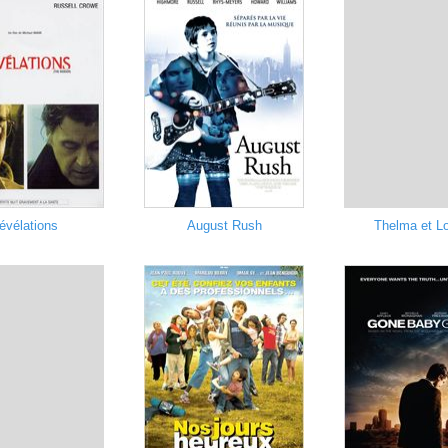
évélations
August Rush
Thelma et L