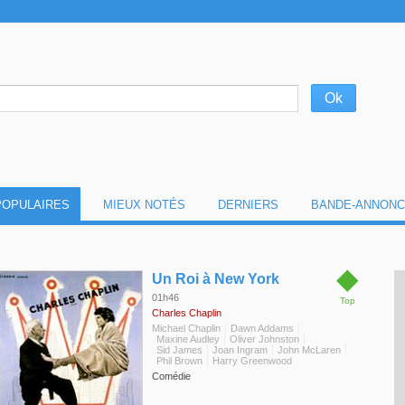
POPULAIRES
MIEUX NOTÉS
DERNIERS
BANDE-ANNONC
◆
Un Roi à New York
01h46
Top
Charles Chaplin
Michael Chaplin
Dawn Addams
Maxine Audley
Oliver Johnston
Sid James
Joan Ingram
John McLaren
Phil Brown
Harry Greenwood
Comédie