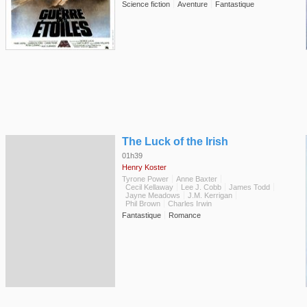
Science fiction
Aventure
Fantastique
◆
The Luck of the Irish
01h39
Henry Koster
Tyrone Power
Anne Baxter
Cecil Kellaway
Lee J. Cobb
James Todd
Jayne Meadows
J.M. Kerrigan
Phil Brown
Charles Irwin
Fantastique
Romance