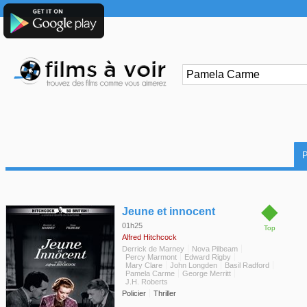
◆
Jeune et innocent
01h25
Top
Alfred Hitchcock
Derrick de Marney
Nova Pilbeam
Percy Marmont
Edward Rigby
Mary Clare
John Longden
Basil Radford
Pamela Carme
George Merritt
J.H. Roberts
Policier
Thriller