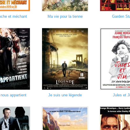
oche et méchant
Ma vie pour la tienne
Garden St
 nous appartient
Je suis une légende
Jules et J