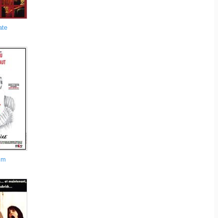
ate
im