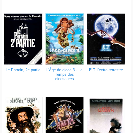
Le Parrain, 2e partie
L'Âge de glace 3 - Le
E.T. l'extra-terrestre
Temps des
dinosaures