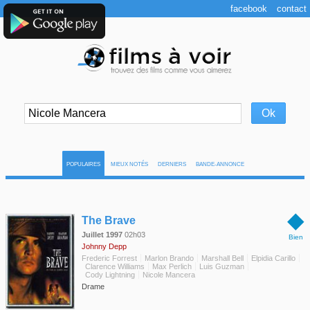
facebook
contact
POPULAIRES
MIEUX NOTÉS
DERNIERS
BANDE-ANNONCE
◆
The Brave
Juillet 1997
02h03
Bien
Johnny Depp
Frederic Forrest
Marlon Brando
Marshall Bell
Elpidia Carillo
Clarence Williams
Max Perlich
Luis Guzman
Cody Lightning
Nicole Mancera
Drame