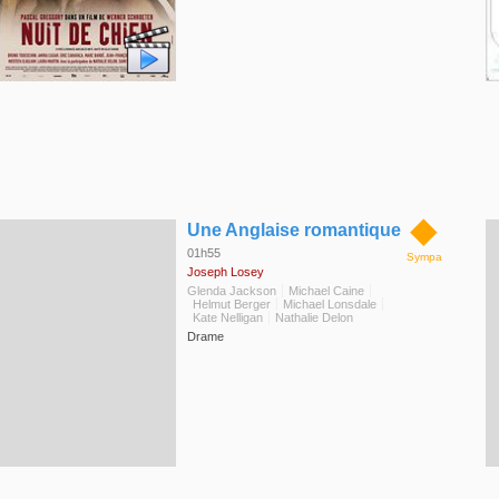
◆
Une Anglaise romantique
01h55
Sympa
Joseph Losey
Glenda Jackson
Michael Caine
Helmut Berger
Michael Lonsdale
Kate Nelligan
Nathalie Delon
Drame