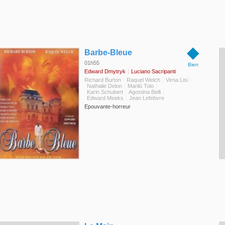
◆
Barbe-Bleue
01h55
Bien
Edward Dmytryk
Luciano Sacripanti
Richard Burton
Raquel Welch
Virna Lisi
Nathalie Delon
Marilù Tolo
Karin Schubert
Agostina Belli
Edward Meeks
Jean Lefebvre
Epouvante-horreur