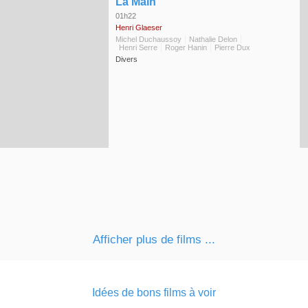
◆
La Main
01h22
Henri Glaeser
Michel Duchaussoy
Nathalie Delon
Henri Serre
Roger Hanin
Pierre Dux
Divers
Afficher plus de films ...
Idées de bons films à voir