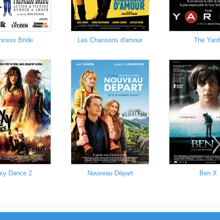
ncess Bride
Les Chansons d'amour
The Yard
xy Dance 2
Nouveau Départ
Ben X