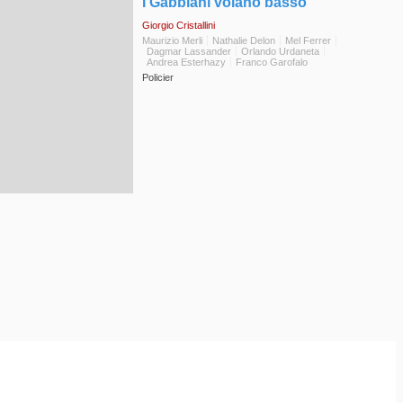
◆
I Gabbiani volano basso
Giorgio Cristallini
Maurizio Merli
Nathalie Delon
Mel Ferrer
Dagmar Lassander
Orlando Urdaneta
Andrea Esterhazy
Franco Garofalo
Policier