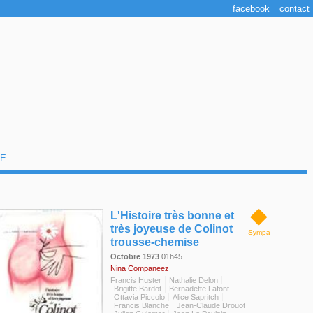
facebook
contact
E
◆
L'Histoire très bonne et
très joyeuse de Colinot
Sympa
trousse-chemise
Octobre 1973
01h45
Nina Companeez
Francis Huster
Nathalie Delon
Brigitte Bardot
Bernadette Lafont
Ottavia Piccolo
Alice Sapritch
Francis Blanche
Jean-Claude Drouot