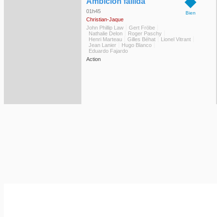
◆
Ambición fallida
01h45
Bien
Christian-Jaque
John Phillip Law
Gert Fröbe
Nathalie Delon
Roger Paschy
Henri Marteau
Gilles Béhat
Lionel Vitrant
Jean Lanier
Hugo Blanco
Eduardo Fajardo
Action