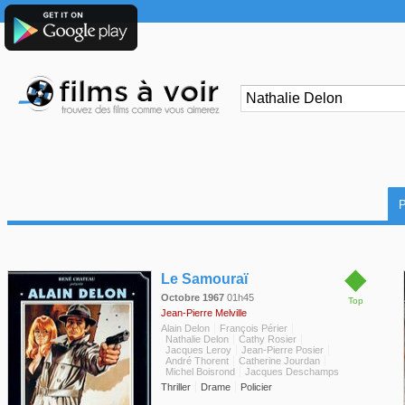
◆
Le Samouraï
Octobre 1967
01h45
Top
Jean-Pierre Melville
Alain Delon
François Périer
Nathalie Delon
Cathy Rosier
Jacques Leroy
Jean-Pierre Posier
André Thorent
Catherine Jourdan
Michel Boisrond
Jacques Deschamps
Thriller
Drame
Policier