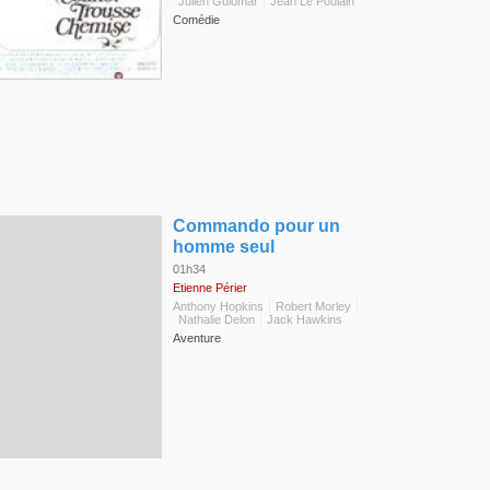
Julien Guiomar
Jean Le Poulain
Comédie
◆
Commando pour un
homme seul
01h34
Etienne Périer
Anthony Hopkins
Robert Morley
Nathalie Delon
Jack Hawkins
Aventure