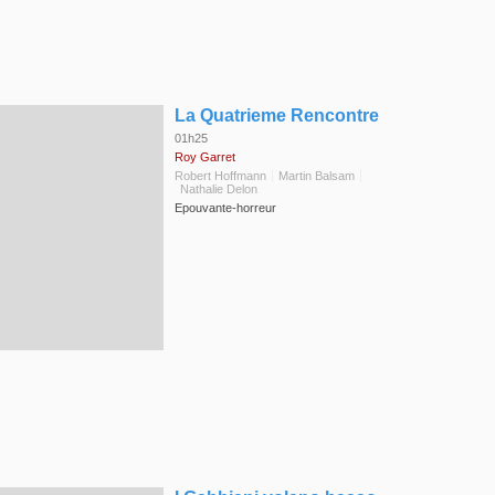
◆
La Quatrieme Rencontre
01h25
Roy Garret
Robert Hoffmann
Martin Balsam
Nathalie Delon
Epouvante-horreur