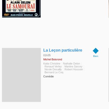
◆
La Leçon particulière
01h35
Bien
Michel Boisrond
Katia Christine
Nathalie Delon
Renaud Verley
Martine Sarcey
Nicole Desailly
Robert Hossein
Bernard Le Coq
Comédie