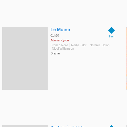
◆
Le Moine
01h30
Bien
Adonis Kyrou
Franco Nero
Nadja Tiller
Nathalie Delon
Nicol Williamson
Drame