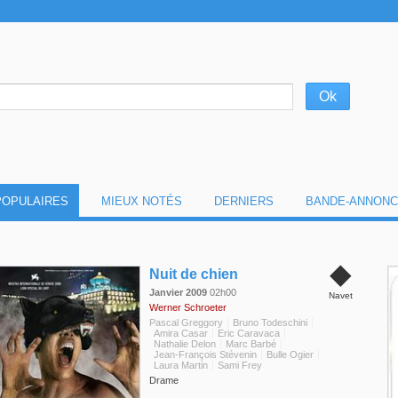
POPULAIRES
MIEUX NOTÉS
DERNIERS
BANDE-ANNONC
◆
Nuit de chien
Janvier 2009
02h00
Navet
Werner Schroeter
Pascal Greggory
Bruno Todeschini
Amira Casar
Eric Caravaca
Nathalie Delon
Marc Barbé
Jean-François Stévenin
Bulle Ogier
Laura Martin
Sami Frey
Drame