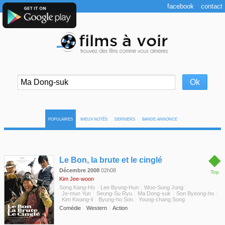
facebook
contact
POPULAIRES
MIEUX NOTÉS
DERNIERS
BANDE-ANNONCE
◆
Le Bon, la brute et le cinglé
Décembre 2008
02h08
Top
Kim Jee-woon
Song Kang-Ho
Lee Byung-Hun
Woo-Sung Jung
Je-mun Yun
Seung-Su Ryu
Ma Dong-suk
Son Byeong-ho
Kim Kwang-il
Byung-ho Son
Young-chang Song
Comédie
Western
Action