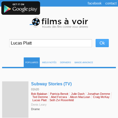
facebook
contact
POPULAIRES
MIEUX NOTÉS
DERNIERS
BANDE-ANNONCE
◆
Subway Stories (TV)
01h20
Bob Balaban
Patricia Benoit
Julie Dash
Jonathan Demme
Ted Demme
Abel Ferrara
Alison MacLean
Craig McKay
Lucas Platt
Seth Zvi Rosenfeld
Denis Leary
Drame