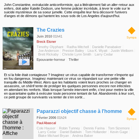
John Constantine, extralucide anticonformiste, qui a littéralement fait un aller-retour aux
enfers, doit aider Katelin Dodson, une femme policier incrédule, à lever le voile sur le
suicide mystérieux de sa soeur jumelle. Cette enquête leur fera découvrir l'univers
d'anges et de démons qui hantent les sous-sols de Los Angeles d'aujourd'hui.
◆
The Crazies
Juin 2010
01h41
Sympa
Breck Eisner
Timothy Olyphant
Radha Mitchell
Danielle Panabaker
Joe Anderson
Preston Bailey
Lisa K. Wyatt
Justin Welborn
Brett Rickaby
Christie Lynn Smith
Larry Cedar
Epouvante-horreur
Thriller
Et si la folie était contagieuse ? Imaginez un virus capable de transformer n’importe qui
en fou dangereux. Imaginez maintenant ce virus se répandant sur une petite ville
tranquille du Middle-West. Alors que les habitants voient leurs proches se changer en
assassins, un shérif tente de protéger les quelques personnes encore non infectées
en attendant les renforts. Mais lorsque l’armée intervient enfin, c’est pour mettre la ville
en quarantaine quitte à exécuter toute personne tentant de fuir. Abandonnés à leur sort,
ce petit groupe de survivants va tenter de s’en sortir...
◆
Paparazzi objectif chasse à l'homme
Février 2006
01h24
Sympa
Paul Abascal
Cole Hauser
Robin Tunney
Dennis Farina
Tom Sizemore
Larry Cedar
Daniel Baldwin
Tom Hollander
Kevin Gage
Blake Michael Bryan
Andrea Baker