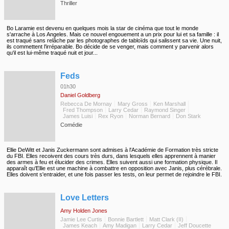
Thriller
Bo Laramie est devenu en quelques mois la star de cinéma que tout le monde
s'arrache à Los Angeles. Mais ce nouvel engouement a un prix pour lui et sa famille : il
est traqué sans relâche par les photographes de tabloïds qui salissent sa vie. Une nuit,
ils commettent l'irréparable. Bo décide de se venger, mais comment y parvenir alors
qu'il est lui-même traqué nuit et jour...
◆
Feds
01h30
Daniel Goldberg
Rebecca De Mornay
Mary Gross
Ken Marshall
Fred Thompson
Larry Cedar
Raymond Singer
James Luisi
Rex Ryon
Norman Bernard
Don Stark
Comédie
Ellie DeWitt et Janis Zuckermann sont admises à l'Académie de Formation très stricte
du FBI. Elles recoivent des cours très durs, dans lesquels elles apprennent à manier
des armes à feu et élucider des crimes. Elles suivent aussi une formation physique. Il
apparaît qu'Ellie est une machine à combattre en opposition avec Janis, plus cérébrale.
Elles doivent s'entraider, et une fois passer les tests, on leur permet de rejoindre le FBI.
◆
Love Letters
Amy Holden Jones
Jamie Lee Curtis
Bonnie Bartlett
Matt Clark (II)
James Keach
Amy Madigan
Larry Cedar
Jeff Doucette