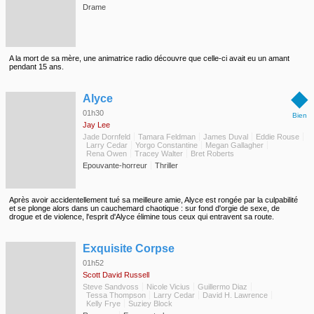
Drame
A la mort de sa mère, une animatrice radio découvre que celle-ci avait eu un amant
pendant 15 ans.
◆
Alyce
01h30
Bien
Jay Lee
Jade Dornfeld
Tamara Feldman
James Duval
Eddie Rouse
Larry Cedar
Yorgo Constantine
Megan Gallagher
Rena Owen
Tracey Walter
Bret Roberts
Epouvante-horreur
Thriller
Après avoir accidentellement tué sa meilleure amie, Alyce est rongée par la culpabilité
et se plonge alors dans un cauchemard chaotique : sur fond d'orgie de sexe, de
drogue et de violence, l'esprit d'Alyce élimine tous ceux qui entravent sa route.
◆
Exquisite Corpse
01h52
Scott David Russell
Steve Sandvoss
Nicole Vicius
Guillermo Diaz
Tessa Thompson
Larry Cedar
David H. Lawrence
Kelly Frye
Suziey Block