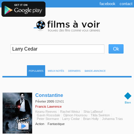
facebook
contact
POPULAIRES
MIEUX NOTÉS
DERNIERS
BANDE-ANNONCE
◆
Constantine
Février 2005
02h01
Bien
Francis Lawrence
Keanu Reeves
Rachel Weisz
Shia LaBeouf
Gavin Rossdale
Djimon Hounsou
Tilda Swinton
Peter Stormare
Larry Cedar
Brian Holly
Johanna Trias
Action
Fantastique