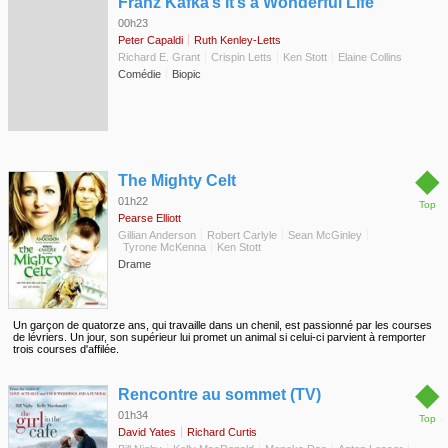
◆
Franz Kafka’s It’s a Wonderful Life
00h23
Peter Capaldi
Ruth Kenley-Letts
Richard E. Grant
Crispin Letts
Ken Stott
Elaine Collins
Comédie
Biopic
◆
The Mighty Celt
01h22
Top
Pearse Elliott
Gillian Anderson
Robert Carlyle
Sean McGinley
Tyrone McKenna
Ken Stott
Drame
Un garçon de quatorze ans, qui travaille dans un chenil, est passionné par les courses
de lévriers. Un jour, son supérieur lui promet un animal si celui-ci parvient à remporter
trois courses d'affilée.
◆
Rencontre au sommet (TV)
01h34
Top
David Yates
Richard Curtis