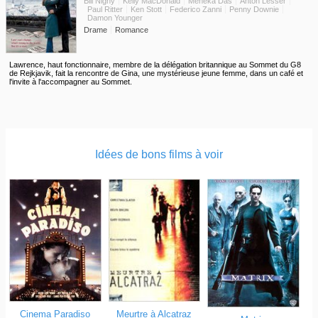
Bill Nighy
Kelly MacDonald
Meneka Das
Anton Lesser
Paul Ritter
Ken Stott
Federico Zanni
Penny Downie
Damon Younger
Drame
Romance
Lawrence, haut fonctionnaire, membre de la délégation britannique au Sommet du G8
de Rejkjavik, fait la rencontre de Gina, une mystérieuse jeune femme, dans un café et
l'invite à l'accompagner au Sommet.
Idées de bons films à voir
Cinema Paradiso
Meurtre à Alcatraz