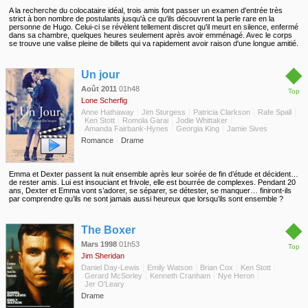
A la recherche du colocataire idéal, trois amis font passer un examen d'entrée très
strict à bon nombre de postulants jusqu'à ce qu'ils découvrent la perle rare en la
personne de Hugo. Celui-ci se révèlent tellement discret qu'il meurt en silence, enfermé
dans sa chambre, quelques heures seulement après avoir emménagé. Avec le corps
se trouve une valise pleine de billets qui va rapidement avoir raison d'une longue amitié.
◆
Un jour
Août 2011
01h48
Top
Lone Scherfig
Anne Hathaway
Jim Sturgess
Patricia Clarkson
Rafe Spall
Ken Stott
Romola Garai
Jodie Whittaker
Amanda Fairbank-Hynes
Georgia King
Jamie Sives
Romance
Drame
Emma et Dexter passent la nuit ensemble après leur soirée de fin d’étude et décident…
de rester amis. Lui est insouciant et frivole, elle est bourrée de complexes. Pendant 20
ans, Dexter et Emma vont s’adorer, se séparer, se détester, se manquer… finiront-ils
par comprendre qu’ils ne sont jamais aussi heureux que lorsqu’ils sont ensemble ?
◆
The Boxer
Mars 1998
01h53
Top
Jim Sheridan
Daniel Day-Lewis
Emily Watson
Brian Cox
Ken Stott
Gerard McSorley
Kenneth Cranham
Nye Heron
Jer O'Leary
Drame