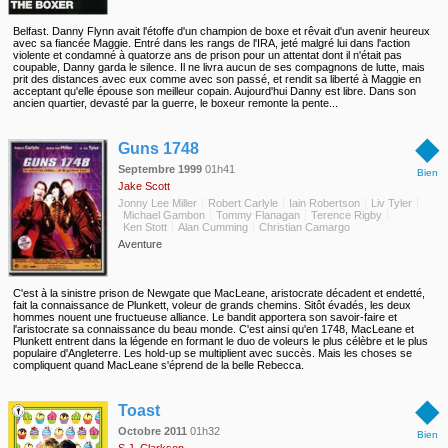
Belfast. Danny Flynn avait l'étoffe d'un champion de boxe et rêvait d'un avenir heureux
avec sa fiancée Maggie. Entré dans les rangs de l'IRA, jeté malgré lui dans l'action
violente et condamné à quatorze ans de prison pour un attentat dont il n'était pas
coupable, Danny garda le silence. Il ne livra aucun de ses compagnons de lutte, mais
prit des distances avec eux comme avec son passé, et rendit sa liberté à Maggie en
acceptant qu'elle épouse son meilleur copain. Aujourd'hui Danny est libre. Dans son
ancien quartier, devasté par la guerre, le boxeur remonte la pente...
◆
Guns 1748
Septembre 1999
01h41
Bien
Jake Scott
Jonny Lee Miller
Robert Carlyle
Iain Robertson
Liv Tyler
Michael Gambon
Tommy Flanagan
Terence Rigby
Ken Stott
Alan Cumming
Christian Camargo
Aventure
C'est à la sinistre prison de Newgate que MacLeane, aristocrate décadent et endetté,
fait la connaissance de Plunkett, voleur de grands chemins. Sitôt évadés, les deux
hommes nouent une fructueuse alliance. Le bandit apportera son savoir-faire et
l'aristocrate sa connaissance du beau monde. C'est ainsi qu'en 1748, MacLeane et
Plunkett entrent dans la légende en formant le duo de voleurs le plus célèbre et le plus
populaire d'Angleterre. Les hold-up se multiplient avec succès. Mais les choses se
compliquent quand MacLeane s'éprend de la belle Rebecca.
◆
Toast
Octobre 2011
01h32
Bien