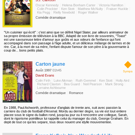
S.J. Clarkson
Oscar Kennedy
Helena Bonham Carter
Victoria Hamilton
Colin Prockter
Ken Stott
Matthew McNulty
Fraiser Huckle
Kia Pegg
Rielly Newbold
Roger Walker
Comédie dramatique
"Un cuisinier qui écrit" : c'est ainsi que se définit Nigel Slater, par ailleurs animateur de
sa propre émission de télévision à la BBC. Adapté de son livre de souvenirs, "Toast"
est une savoureuse lettre d'amour aux goûts et aux odeurs de l'enfance qui l'ont
accompagné dans son passage à l'âge adulte, et un délicieux mélange de larmes et de
rire. Car, à la mort de sa mère, l'enfant dispute l'amour de son père à la gouvernante à
coup de... bons petits plats.
◆
Carton jaune
Août 1997
01h45
Sympa
David Evans
Colin Firth
Luke Aikman
Ruth Gemmel
Ken Stott
Holly Aird
Richard Claxton
Bea Guard
Neil Pearson
Mark Strong
Lorraine Ashbourne
Comédie dramatique
Romance
En 1988, Paul Ashworth, professeur d'anglais de trente ans, suit avec passion la
carriere du club de football d'Arsenal. Mordu au dernier degre, sa vie est tout entiere
placee sous le signe du ballon rond, jusqu'au jour ou il rencontre une collegue, Sarah,
dont le rigorisme pointilleux lui rappelle celui du manager du club, George Graham. En
depit de tout ce qui les separe, tous deux nouent une idylle mouvementee.