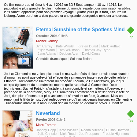
Ce film ressort au cinéma le 4 avril 2012 en 3D ! Southampton, 10 avril 1912. Le
paquebot le plus grand et le plus moderne du monde, réputé pour son insubmersibilité,
le "Titanic", appareille pour son premier voyage. Quatre jours plus tard, il heurte un
iceberg. A son bord, un artiste pauvre et une grande bourgeoise tombent amoureux.
◆
Eternal Sunshine of the Spotless Mind
Octobre 2004
01h48
Top
Michel Gondry
Jim Carrey
Kate Winslet
Kirsten Dunst
Mark Ruffalo
Elijah Wood
Tom Wilkinson
Thomas Jay Ryan
Jane Adams
Debbon Ayer
David Cross
Comédie dramatique
Science fiction
Joel et Clementine ne voient plus que les mauvais côtés de leur tumultueuse histoire
d'amour, au point que celle-ci fait effacer de sa mémoire toute trace de cette relation.
Effondré, Joel contacte l'inventeur du procédé Lacuna, le Dr. Mierzwiak, pour qu'il
extirpe également de sa mémoire tout ce qui le rattachait à Clementine. Deux
techniciens, Stan et Patrick, s'installent à son domicile et se mettent à l'oeuvre, en
présence de la secrétaire, Mary. Les souvenirs commencent à défiler dans la tête de
Joel, des plus récents aux plus anciens, et s'envolent un à un, à jamais. Mais en
remontant le fil du temps, Joel redécouvre ce qu'il aimait depuis toujours en Clementine
- l'inaltérable magie d'un amour dont rien au monde ne devrait le priver. Luttant de
toutes ses forces pour préserver ce trésor, il engage alors une bataille de la dernière
◆
chance contre Lacuna...
Neverland
Février 2005
01h41
Top
Marc Forster
Johnny Depp
Kate Winslet
Radha Mitchell
Dustin Hoffman
Julie Christie
Nick Roud
Joe Prospero
Freddie Highmore