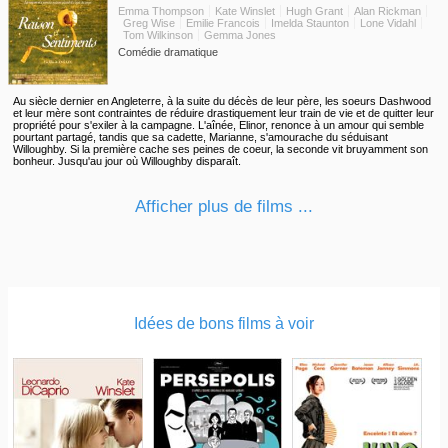
Emma Thompson
Kate Winslet
Hugh Grant
Alan Rickman
Greg Wise
Emilie Francois
Imelda Staunton
Lone Vidahl
Tom Wilkinson
Gemma Jones
Comédie dramatique
Au siècle dernier en Angleterre, à la suite du décès de leur père, les soeurs Dashwood
et leur mère sont contraintes de réduire drastiquement leur train de vie et de quitter leur
propriété pour s'exiler à la campagne. L'aînée, Elinor, renonce à un amour qui semble
pourtant partagé, tandis que sa cadette, Marianne, s'amourache du séduisant
Willoughby. Si la première cache ses peines de coeur, la seconde vit bruyamment son
bonheur. Jusqu'au jour où Willoughby disparaît.
Afficher plus de films ...
Idées de bons films à voir