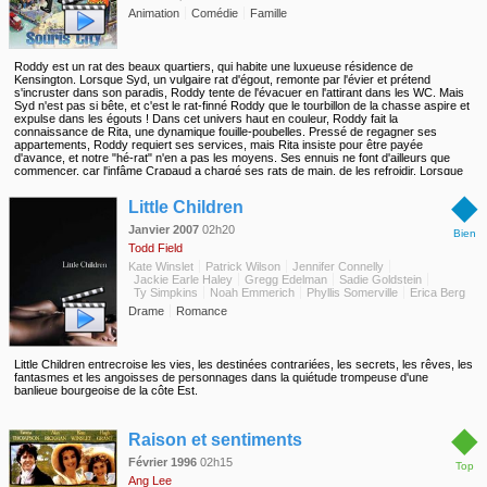
Animation
Comédie
Famille
Roddy est un rat des beaux quartiers, qui habite une luxueuse résidence de
Kensington. Lorsque Syd, un vulgaire rat d'égout, remonte par l'évier et prétend
s'incruster dans son paradis, Roddy tente de l'évacuer en l'attirant dans les WC. Mais
Syd n'est pas si bête, et c'est le rat-finné Roddy que le tourbillon de la chasse aspire et
expulse dans les égouts ! Dans cet univers haut en couleur, Roddy fait la
connaissance de Rita, une dynamique fouille-poubelles. Pressé de regagner ses
appartements, Roddy requiert ses services, mais Rita insiste pour être payée
d'avance, et notre "hé-rat" n'en a pas les moyens. Ses ennuis ne font d'ailleurs que
commencer, car l'infâme Crapaud a chargé ses rats de main, de les refroidir. Lorsque
les deux balourds se plantent lamentablement, Crapaud appelle à la rescousse son
◆
cousin français, le redoutable mercenaire La Grenouille...
Little Children
Janvier 2007
02h20
Bien
Todd Field
Kate Winslet
Patrick Wilson
Jennifer Connelly
Jackie Earle Haley
Gregg Edelman
Sadie Goldstein
Ty Simpkins
Noah Emmerich
Phyllis Somerville
Erica Berg
Drame
Romance
Little Children entrecroise les vies, les destinées contrariées, les secrets, les rêves, les
fantasmes et les angoisses de personnages dans la quiétude trompeuse d'une
banlieue bourgeoise de la côte Est.
◆
Raison et sentiments
Février 1996
02h15
Top
Ang Lee