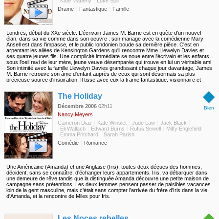
Kate Maberly
Luke Spill
Drame
Fantastique
Famille
Londres, début du XXe siècle. L'écrivain James M. Barrie est en quête d'un nouvel
élan, dans sa vie comme dans son oeuvre : son mariage avec la comédienne Mary
Ansell est dans l'impasse, et le public londonien boude sa dernière pièce. C'est en
arpentant les allées de Kensington Gardens qu'il rencontre Mme Llewelyn Davies et
ses quatre jeunes fils. Une complicité immédiate se noue entre l'écrivain et les enfants
sous l'oeil ravi de leur mère, jeune veuve désemparée qui trouve en lui un véritable ami.
Son intimité avec la famille Llewelyn Davies grandissant chaque jour davantage, James
M. Barrie retrouve son âme d'enfant auprès de ceux qui sont désormais sa plus
précieuse source d'inspiration. Il tisse avec eux la trame fantastique, visionnaire et
subtilement mélancolique de Peter Pan.
◆
The Holiday
Décembre 2006
02h11
Bien
Nancy Meyers
Cameron Diaz
Kate Winslet
Jude Law
Jack Black
Eli Wallach
Edward Burns
Rufus Sewell
Miffy Englefield
Emma Pritchard
Sarah Parish
Comédie
Romance
Une Américaine (Amanda) et une Anglaise (Iris), toutes deux déçues des hommes,
décident, sans se connaître, d'échanger leurs appartements. Iris, va débarquer dans
une demeure de rêve tandis que la distinguée Amanda découvre une petite maison de
campagne sans prétentions. Les deux femmes pensent passer de paisibles vacances
loin de la gent masculine, mais c'était sans compter l'arrivée du frère d'Iris dans la vie
d'Amanda, et la rencontre de Miles pour Iris.
◆
Les Noces rebelles