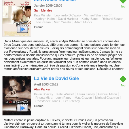
Janvier 2009
02h05
Top
Sam Mendes
Kate Winslet
Leonardo DiCaprio
Michael Shannon (II)
Kathryn Hahn
David Harbour
Kathy Bates
Richard Easton
Zoe Kazan
Max Casella
Adam Mucci
Drame
Dans l'Amérique des années 50, Frank et April Wheeler se considèrent comme des
êtres à part, des gens spéciaux, différents des autres. Ils ont toujours voulu fonder leur
existence sur des idéaux élevés. Lorsqu'ils emménagent dans leur nouvelle maison
sur Revolutionary Road, ils proclament fièrement leur indépendance. Jamais ils ne se
conformeront à l'inertie banlieusarde qui les entoure, jamais ils ne se feront piéger par
les conventions sociales. Pourtant, malgré leur charme et leur insolence, les Wheeler
deviennent exactement ce qu'ils ne voulaient pas : un homme coincé dans un emploi
sans intérêt ; une ménagère qui rêve de passion et d'une existence trépidante. Une
famille américaine ordinaire ayant perdu ses rêves et ses illusions. Décidée à changer
de vie, April imagine un plan audacieux pour tout recommencer, quitter leur petite
◆
routine confortable dans le Connecticut pour aller vivre à Paris...
La Vie de David Gale
Avril 2003
02h12
Top
Alan Parker
Kevin Spacey
Kate Winslet
Laura Linney
Gabriel Mann
Rhona Mitra
Leon Rippy
Matt Craven
Michael Crabtree
Constance Jones
Lee Ritchey
Drame
Militant contre la peine capitale au Texas, le docteur David Gale, un professeur
d'université, se retrouve à tort condamné à mort pour le viol et le meurtre de l'activiste
Constance Harraway. Dans sa cellule, il reçoit Elizabeth Bloom, une journaliste qui