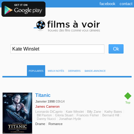
facebook
contact
POPULAIRES
MIEUX NOTÉS
DERNIERS
BANDE-ANNONCE
◆
Titanic
Janvier 1998
03h14
Top
James Cameron
Leonardo DiCaprio
Kate Winslet
Billy Zane
Kathy Bates
Bill Paxton
Gloria Stuart
Frances Fisher
Bernard Hill
Danny Nucci
Jonathan Hyde
Drame
Romance