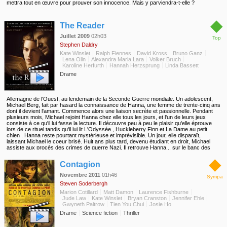
mettra tout en œuvre pour prouver son innocence. Mais y parviendra-t-elle ?
◆
The Reader
Juillet 2009
02h03
Top
Stephen Daldry
Kate Winslet
Ralph Fiennes
David Kross
Bruno Ganz
Lena Olin
Alexandra Maria Lara
Volker Bruch
Karoline Herfurth
Hannah Herzsprung
Linda Bassett
Drame
Allemagne de l'Ouest, au lendemain de la Seconde Guerre mondiale. Un adolescent,
Michael Berg, fait par hasard la connaissance de Hanna, une femme de trente-cinq ans
dont il devient l'amant. Commence alors une liaison secrète et passionnelle. Pendant
plusieurs mois, Michael rejoint Hanna chez elle tous les jours, et l'un de leurs jeux
consiste à ce qu'il lui fasse la lecture. Il découvre peu à peu le plaisir qu'elle éprouve
lors de ce rituel tandis qu'il lui lit L'Odyssée , Huckleberry Finn et La Dame au petit
chien . Hanna reste pourtant mystérieuse et imprévisible. Un jour, elle disparaît,
laissant Michael le coeur brisé. Huit ans plus tard, devenu étudiant en droit, Michael
assiste aux procès des crimes de guerre Nazi. Il retrouve Hanna... sur le banc des
accusés. Peu à peu, le passé secret de Hanna est dévoilé au grand jour...
◆
Contagion
Novembre 2011
01h46
Sympa
Steven Soderbergh
Marion Cotillard
Matt Damon
Laurence Fishburne
Jude Law
Kate Winslet
Bryan Cranston
Jennifer Ehle
Gwyneth Paltrow
Tien You Chui
Josie Ho
Drame
Science fiction
Thriller