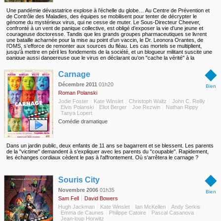
Une pandémie dévastatrice explose à l’échelle du globe… Au Centre de Prévention et
de Contrôle des Maladies, des équipes se mobilisent pour tenter de décrypter le
génome du mystérieux virus, qui ne cesse de muter. Le Sous-Directeur Cheever,
confronté à un vent de panique collective, est obligé d’exposer la vie d’une jeune et
courageuse doctoresse. Tandis que les grands groupes pharmaceutiques se livrent
une bataille acharnée pour la mise au point d’un vaccin, le Dr. Leonora Orantes, de
l’OMS, s’efforce de remonter aux sources du fléau. Les cas mortels se multiplient,
jusqu’à mettre en péril les fondements de la société, et un blogueur militant suscite une
panique aussi dangereuse que le virus en déclarant qu’on "cache la vérité" à la
population…
◆
Carnage
Décembre 2011
01h20
Bien
Roman Polanski
Jodie Foster
Kate Winslet
Christoph Waltz
John C. Reilly
Elvis Polanski
Eliot Berger
Joe Rezwin
Nathan Rippy
Tanya Lopert
Comédie dramatique
Dans un jardin public, deux enfants de 11 ans se bagarrent et se blessent. Les parents
de la "victime" demandent à s'expliquer avec les parents du "coupable". Rapidement,
les échanges cordiaux cèdent le pas à l'affrontement. Où s'arrêtera le carnage ?
◆
Souris City
Novembre 2006
01h35
Bien
Sam Fell
David Bowers
Hugh Jackman
Kate Winslet
Ian McKellen
Andy Serkis
Emma de Caunes
Philippe Catoire
Pascal Casanova
Jean-loup Horwitz