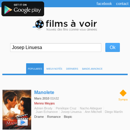
facebook
contact
POPULAIRES
MIEUX NOTÉS
DERNIERS
BANDE-ANNONCE
◆
Manolete
Mars 2010
01h32
Sympa
Menno Meyjes
Adrien Brody
Penélope Cruz
Nacho Aldeguer
Juan Echanove
Josep Linuesa
Ann Mitchell
Diego Martín
Drame
Romance
Biopic