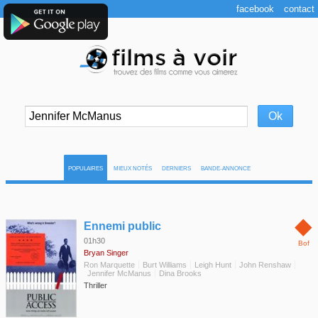
facebook
contact
POPULAIRES
MIEUX NOTÉS
DERNIERS
BANDE-ANNONCE
◆
Ennemi public
01h30
Bof
Bryan Singer
Ron Marquette
Burt Williams
Leigh Hunt
John Renshaw
Jennifer McManus
Dina Brooks
Thriller