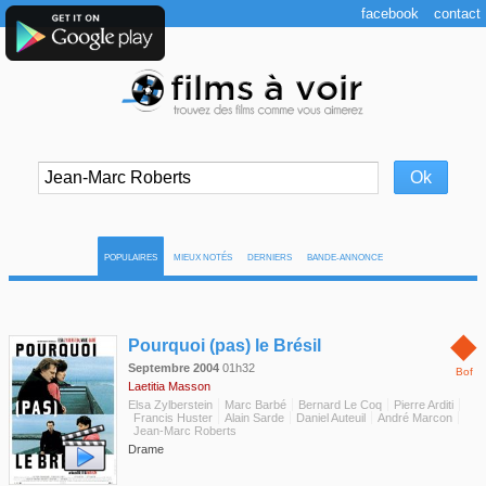
facebook
contact
POPULAIRES
MIEUX NOTÉS
DERNIERS
BANDE-ANNONCE
◆
Pourquoi (pas) le Brésil
Septembre 2004
01h32
Bof
Laetitia Masson
Elsa Zylberstein
Marc Barbé
Bernard Le Coq
Pierre Arditi
Francis Huster
Alain Sarde
Daniel Auteuil
André Marcon
Jean-Marc Roberts
Drame