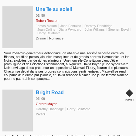
◆
Une île au soleil
01h59
Robert Rossen
James Mason
Joan Fontaine
Dorothy Dandridge
Joan Collins
Diana Wynyard
John Williams
Stephen Boyd
Harry Belafonte
Drame
Romance
Sous l'oeil d'un gouverneur débonnaire, on observe une société séparée entre les
Blancs, bouffi de petites jalousies mesquines et de grands secrets inavouables, et les
Noirs, exploités par de riches planteurs. Une nouvelle Constitution vient d'être
promulguée et des élections s'annoncent, auxquelles David Boyer, jeune syndicaliste
Noir, envisage de se présenter en opposition à Maxwell Fleury, fleuron des planteurs.
Chacun se débat dans ses propres contradictions sentimentales : Maxwell se rend
coupable d'un crime par jalousie, et David renonce à aimer une jeune femme blanche
pour ne pas trahir son peuple...
◆
Bright Road
01h09
Navet
Gerard Mayer
Dorothy Dandridge
Harry Belafonte
Divers