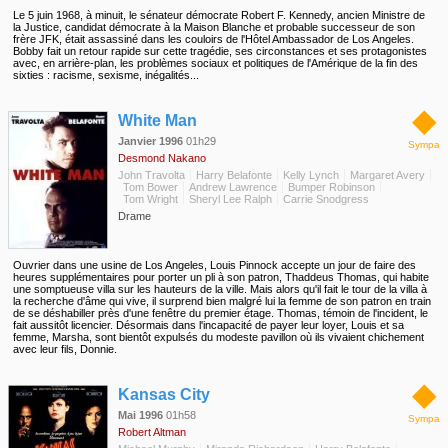
Le 5 juin 1968, à minuit, le sénateur démocrate Robert F. Kennedy, ancien Ministre de
la Justice, candidat démocrate à la Maison Blanche et probable successeur de son
frère JFK, était assassiné dans les couloirs de l'Hôtel Ambassador de Los Angeles.
Bobby fait un retour rapide sur cette tragédie, ses circonstances et ses protagonistes
avec, en arrière-plan, les problèmes sociaux et politiques de l'Amérique de la fin des
sixties : racisme, sexisme, inégalités...
◆
White Man
Janvier 1996
01h29
Sympa
Desmond Nakano
John Travolta
Harry Belafonte
Kelly Lynch
Margaret Avery
Tom Bower
Andrew Lawrence
Bumper Robinson
Tom Wright
Sheryl Lee Ralph
Carrie Snodgress
Drame
Ouvrier dans une usine de Los Angeles, Louis Pinnock accepte un jour de faire des
heures supplémentaires pour porter un pli à son patron, Thaddeus Thomas, qui habite
une somptueuse villa sur les hauteurs de la ville. Mais alors qu'il fait le tour de la villa à
la recherche d'âme qui vive, il surprend bien malgré lui la femme de son patron en train
de se déshabiller près d'une fenêtre du premier étage. Thomas, témoin de l'incident, le
fait aussitôt licencier. Désormais dans l'incapacité de payer leur loyer, Louis et sa
femme, Marsha, sont bientôt expulsés du modeste pavillon où ils vivaient chichement
avec leur fils, Donnie.
◆
Kansas City
Mai 1996
01h58
Sympa
Robert Altman