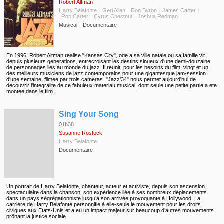
Robert Altman
Harry Belafonte
Geri Allen
Don Byron
James Carter
Ron Carter
Cyrus Chestnut
Joshua Redman
Musical
Documentaire
En 1996, Robert Altman realise "Kansas City", ode a sa ville natale ou sa famille vit
depuis plusieurs generations, entrecroisant les destins sinueux d'une demi-douzaine
de personnages lies au monde du jazz. Il reunit, pour les besoins du film, vingt et un
des meilleurs musiciens de jazz contemporains pour une gigantesque jam-session
d'une semaine, filmee par trois cameras. "Jazz'34" nous permet aujourd'hui de
decouvrir l'integralite de ce fabuleux materiau musical, dont seule une petite partie a ete
montee dans le film.
◆
Sing Your Song
01h38
Susanne Rostock
Harry Belafonte
Documentaire
Un portrait de Harry Belafonte, chanteur, acteur et activiste, depuis son ascension
spectaculaire dans la chanson, son expérience liée à ses nombreux déplacements
dans un pays ségrégationniste jusqu’à son arrivée provoquante à Hollywood. La
carrière de Harry Belafonte personnifie à elle-seule le mouvement pour les droits
civiques aux Etats-Unis et a eu un impact majeur sur beaucoup d’autres mouvements
prônant la justice sociale.