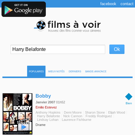
facebook
contact
POPULAIRES
MIEUX NOTÉS
DERNIERS
BANDE-ANNONCE
◆
Bobby
Janvier 2007
01h52
Bien
Emilio Estevez
Anthony Hopkins
Demi Moore
Sharon Stone
Elijah Wood
Harry Belafonte
Nick Cannon
Freddy Rodriguez
Lindsay Lohan
Laurence Fishburne
Drame