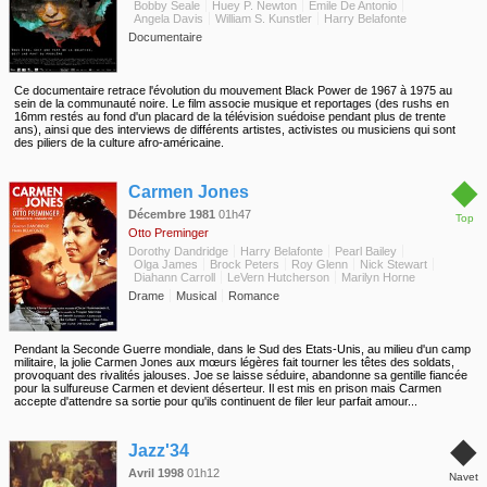
Bobby Seale
Huey P. Newton
Emile De Antonio
Angela Davis
William S. Kunstler
Harry Belafonte
Documentaire
Ce documentaire retrace l'évolution du mouvement Black Power de 1967 à 1975 au
sein de la communauté noire. Le film associe musique et reportages (des rushs en
16mm restés au fond d'un placard de la télévision suédoise pendant plus de trente
ans), ainsi que des interviews de différents artistes, activistes ou musiciens qui sont
des piliers de la culture afro-américaine.
◆
Carmen Jones
Décembre 1981
01h47
Top
Otto Preminger
Dorothy Dandridge
Harry Belafonte
Pearl Bailey
Olga James
Brock Peters
Roy Glenn
Nick Stewart
Diahann Carroll
LeVern Hutcherson
Marilyn Horne
Drame
Musical
Romance
Pendant la Seconde Guerre mondiale, dans le Sud des Etats-Unis, au milieu d'un camp
militaire, la jolie Carmen Jones aux mœurs légères fait tourner les têtes des soldats,
provoquant des rivalités jalouses. Joe se laisse séduire, abandonne sa gentille fiancée
pour la sulfureuse Carmen et devient déserteur. Il est mis en prison mais Carmen
accepte d'attendre sa sortie pour qu'ils continuent de filer leur parfait amour...
◆
Jazz'34
Avril 1998
01h12
Navet