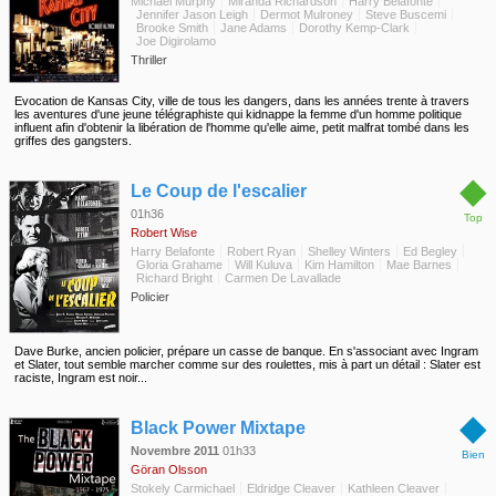
Michael Murphy
Miranda Richardson
Harry Belafonte
Jennifer Jason Leigh
Dermot Mulroney
Steve Buscemi
Brooke Smith
Jane Adams
Dorothy Kemp-Clark
Joe Digirolamo
Thriller
Evocation de Kansas City, ville de tous les dangers, dans les années trente à travers
les aventures d'une jeune télégraphiste qui kidnappe la femme d'un homme politique
influent afin d'obtenir la libération de l'homme qu'elle aime, petit malfrat tombé dans les
griffes des gangsters.
◆
Le Coup de l'escalier
01h36
Top
Robert Wise
Harry Belafonte
Robert Ryan
Shelley Winters
Ed Begley
Gloria Grahame
Will Kuluva
Kim Hamilton
Mae Barnes
Richard Bright
Carmen De Lavallade
Policier
Dave Burke, ancien policier, prépare un casse de banque. En s'associant avec Ingram
et Slater, tout semble marcher comme sur des roulettes, mis à part un détail : Slater est
raciste, Ingram est noir...
◆
Black Power Mixtape
Novembre 2011
01h33
Bien
Göran Olsson
Stokely Carmichael
Eldridge Cleaver
Kathleen Cleaver