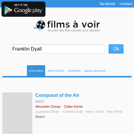
facebook
contact
POPULAIRES
MIEUX NOTÉS
DERNIERS
BANDE-ANNONCE
◆
Conquest of the Air
01h17
Alexander Esway
Zoltan Korda
Laurence Olivier
Franklin Dyall
Henry Victor
Hay Petrie
Divers