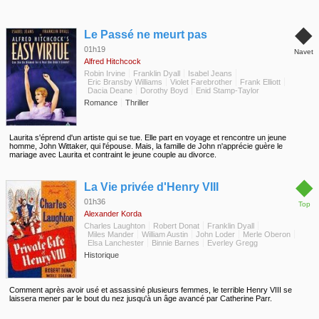
◆
Le Passé ne meurt pas
01h19
Navet
Alfred Hitchcock
Robin Irvine
Franklin Dyall
Isabel Jeans
Eric Bransby Williams
Violet Farebrother
Frank Elliott
Dacia Deane
Dorothy Boyd
Enid Stamp-Taylor
Romance
Thriller
Laurita s'éprend d'un artiste qui se tue. Elle part en voyage et rencontre un jeune
homme, John Wittaker, qui l'épouse. Mais, la famille de John n'apprécie guère le
mariage avec Laurita et contraint le jeune couple au divorce.
◆
La Vie privée d'Henry VIII
01h36
Top
Alexander Korda
Charles Laughton
Robert Donat
Franklin Dyall
Miles Mander
William Austin
John Loder
Merle Oberon
Elsa Lanchester
Binnie Barnes
Everley Gregg
Historique
Comment après avoir usé et assassiné plusieurs femmes, le terrible Henry VIII se
laissera mener par le bout du nez jusqu'à un âge avancé par Catherine Parr.