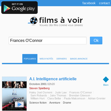
facebook
contact
POPULAIRES
MIEUX NOTÉS
DERNIERS
BANDE-ANNONCE
◆
A.I. Intelligence artificielle
Octobre 2001
02h20
Bien
Steven Spielberg
Haley Joel Osment
Jude Law
Frances O'Connor
Sam Robards
Jake Thomas
Brendan Gleeson
William Hurt
Clara Bellar
Paula Malcomson
Adrian Grenier
Science fiction
Aventure
Drame