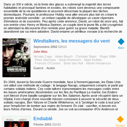
Dans un XXI e siècle, où la fonte des glaces a submergé la majorité des terres
habitables et provoqué famines et exodes, les robots sont devenus une composante
essentielle de la vie quotidienne et assurent désormais la plupart des tâches
domestiques. Pourtant, le professeur Hobby veut aller encore plus loin en créant le
premier androïde sensible : un enfant capable de développer un vaste répertoire
d'émotions et de souvenirs. Peu après cette annonce, David, un robot de onze ans, fait
son entrée chez Henry et Monica Swinton, un couple dont le jeune fils a été cryogénisé
en attendant la découverte d'un remède pour guérir sa grave maladie. Bientôt
abandonné par sa mère adoptive, David entame un périlleux voyage à la recherche de
son identité et de sa part secrète d'humanité.
◆
Windtalkers, les messagers du vent
Septembre 2002
02h14
Bien
John Woo
Nicolas Cage
Adam Beach
Christian Slater
Roger Willie
Peter Stormare
Noah Emmerich
Mark Ruffalo
Frances O'Connor
Brian Van Holt
Martin Henderson
Guerre
Action
En 1944, durant la Seconde Guerre mondiale, face à l'ennemi japonais, les Etats-Unis
ont utilisé une méthode de codage : le langage Navajo, uniquement compris et parlé par
certains soldats indiens. Ces code talkers transmettaient les messages codés entre
les bases américaines disséminées sur les îles du Pacifique.Le marine Joe Enders
sort blessé d'une bataille sanglante sur les îles Salamon. Après avoir récupéré dans un
hôpital, il est chargé d'une nouvelle mission consistant à assurer la sécurité de deux
soldats navajos, Ben Yahzee et Charlie Whitehorse, et à "protéger le code à tout prix"
pour l'empêcher de tomber aux mains de l'ennemi. En clair : sacrifier, si besoin est,
leurs frères d'armes. Durant ce périple, Joe se voit accompagner d'Ox Anderson et
d'autres soldats. En pleine bataille de Saïpan, des liens d'amitié se tissent entre les
◆
Navajos et leurs "anges gardiens".
Endiablé
Février 2001
01h33
Sympa