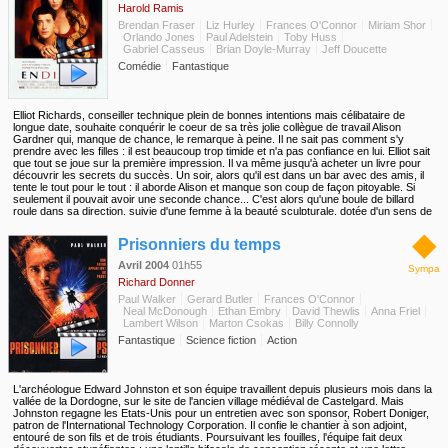
Harold Ramis
Brendan Fraser
Liz Hurley
Frances O'Connor
Miriam Shor
Orlando Jones
Paul Adelstein
Toby Huss
Gabriel Casseus
Brian Doyle-Murray
Jeff Doucette
Comédie
Fantastique
Elliot Richards, conseiller technique plein de bonnes intentions mais célibataire de
longue date, souhaite conquérir le coeur de sa très jolie collègue de travail Alison
Gardner qui, manque de chance, le remarque à peine. Il ne sait pas comment s'y
prendre avec les filles : il est beaucoup trop timide et n'a pas confiance en lui. Elliot sait
que tout se joue sur la première impression. Il va même jusqu'à acheter un livre pour
découvrir les secrets du succès. Un soir, alors qu'il est dans un bar avec des amis, il
tente le tout pour le tout : il aborde Alison et manque son coup de façon pitoyable. Si
seulement il pouvait avoir une seconde chance... C'est alors qu'une boule de billard
roule dans sa direction, suivie d'une femme à la beauté sculpturale, dotée d'un sens de
l'humour très particulier dont Elliot fera bientôt les frais. Dieu n'a peut-être pas répondu
◆
à son appel, mais le Diable, lui, s'est empressé de le faire. Cette grande séductrice
Prisonniers du temps
prétend pouvoir exaucer sept voeux censés lui faire gagner l'amour d'Allison en
échange de quoi Elliot doit lui donner son âme. Celui-ci, naïf, conclut aussitôt un pacte
Avril 2004
01h55
Sympa
avec le Diable à ses risques et périls. D'abord, Elliot demande à être riche, puissant et
Richard Donner
marié à Alison. Lorsqu'il se réveille le lendemain matin, il réalise qu'il est tout cela et bien
plus encore : un baron de la drogue colombien.
Paul Walker
Gerard Butler
Frances O'Connor
Neal McDonough
Ethan Embry
David Thewlis
Anna Friel
Lambert Wilson
Marton Csokas
Billy Connolly
Fantastique
Science fiction
Action
L'archéologue Edward Johnston et son équipe travaillent depuis plusieurs mois dans la
vallée de la Dordogne, sur le site de l'ancien village médiéval de Castelgard. Mais
Johnston regagne les Etats-Unis pour un entretien avec son sponsor, Robert Doniger,
patron de l'International Technology Corporation. Il confie le chantier à son adjoint,
entouré de son fils et de trois étudiants. Poursuivant les fouilles, l'équipe fait deux