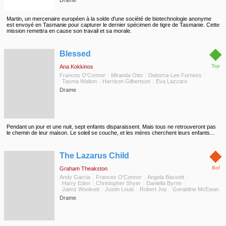
Drame
Martin, un mercenaire européen à la solde d'une société de biotechnologie anonyme
est envoyé en Tasmanie pour capturer le dernier spécimen de tigre de Tasmanie. Cette
mission remettra en cause son travail et sa morale.
◆
Blessed
Top
Ana Kokkinos
Frances O'Connor
Miranda Otto
Deborra-Lee Furness
Tasma Walton
Harrison Gilbertson
Eva Lazzaro
Drame
Pendant un jour et une nuit, sept enfants disparaissent. Mais tous ne retrouveront pas
le chemin de leur maison. Le soleil se couche, et les mères cherchent leurs enfants...
◆
The Lazarus Child
Bof
Graham Theakston
Andy Garcia
Frances O'Connor
Angela Bassett
Harry Eden
Christopher Shyer
Daniella Byrne
Jaimz Woolvett
Justin Louis
Robert Joy
Geraldine McEwan
Drame