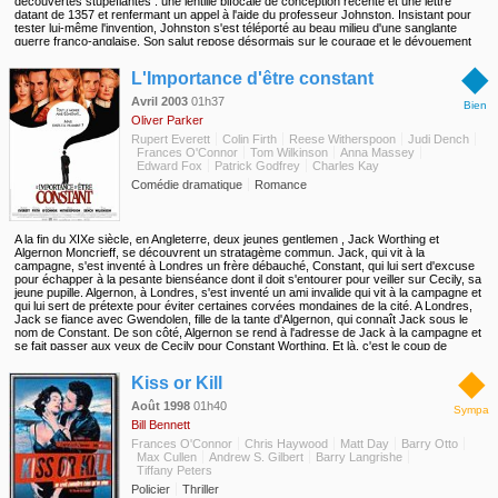
découvertes stupéfiantes : une lentille bifocale de conception récente et une lettre
datant de 1357 et renfermant un appel à l'aide du professeur Johnston. Insistant pour
tester lui-même l'invention, Johnston s'est téléporté au beau milieu d'une sanglante
guerre franco-anglaise. Son salut repose désormais sur le courage et le dévouement
de ses étudiants. Accepteront-ils de devenir à leur tour "prisonniers du temps" et
◆
d'affronter les pires violences ?
L'Importance d'être constant
Avril 2003
01h37
Bien
Oliver Parker
Rupert Everett
Colin Firth
Reese Witherspoon
Judi Dench
Frances O'Connor
Tom Wilkinson
Anna Massey
Edward Fox
Patrick Godfrey
Charles Kay
Comédie dramatique
Romance
A la fin du XIXe siècle, en Angleterre, deux jeunes gentlemen , Jack Worthing et
Algernon Moncrieff, se découvrent un stratagème commun. Jack, qui vit à la
campagne, s'est inventé à Londres un frère débauché, Constant, qui lui sert d'excuse
pour échapper à la pesante bienséance dont il doit s'entourer pour veiller sur Cecily, sa
jeune pupille. Algernon, à Londres, s'est inventé un ami invalide qui vit à la campagne et
qui lui sert de prétexte pour éviter certaines corvées mondaines de la cité. A Londres,
Jack se fiance avec Gwendolen, fille de la tante d'Algernon, qui connaît Jack sous le
nom de Constant. De son côté, Algernon se rend à l'adresse de Jack à la campagne et
se fait passer aux yeux de Cecily pour Constant Worthing. Et là, c'est le coup de
foudre. Mais Jack rentre chez lui et annonce le décès de son frère Constant...
◆
Kiss or Kill
Août 1998
01h40
Sympa
Bill Bennett
Frances O'Connor
Chris Haywood
Matt Day
Barry Otto
Max Cullen
Andrew S. Gilbert
Barry Langrishe
Tiffany Peters
Policier
Thriller