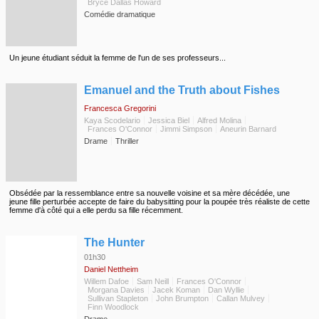
Bryce Dallas Howard
Comédie dramatique
Un jeune étudiant séduit la femme de l'un de ses professeurs...
◆
Emanuel and the Truth about Fishes
Francesca Gregorini
Kaya Scodelario
Jessica Biel
Alfred Molina
Frances O'Connor
Jimmi Simpson
Aneurin Barnard
Drame
Thriller
Obsédée par la ressemblance entre sa nouvelle voisine et sa mère décédée, une
jeune fille perturbée accepte de faire du babysitting pour la poupée très réaliste de cette
femme d'à côté qui a elle perdu sa fille récemment.
◆
The Hunter
01h30
Daniel Nettheim
Willem Dafoe
Sam Neill
Frances O'Connor
Morgana Davies
Jacek Koman
Dan Wyllie
Sullivan Stapleton
John Brumpton
Callan Mulvey
Finn Woodlock