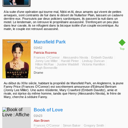
A la suite d'une opération qui tourne mal, Nikki et Al, deux amants qui vivent de petites
arnaques, sont contraints de fuir dans le désert de Nullarbor Plain, laissant un cadavre
derrière eux. Poursuivis par deux policiers sardoniques, ils passent la nuit dans un
motel. Le lendemain, on retrouve le propriétaire assassiné. S'enfonçant un peu plus
dans leur cavale, ils se réfugient dans la bicoque isolée d'un couple excentrique. Au
matin, le couple est retrouvé assassiné.
◆
Mansfield Park
01h52
Top
Patricia Rozema
Frances O'Connor
Alessandro Nivola
Embeth Davidtz
Jonny Lee Miller
Harold Pinter
Lindsay Duncan
Hilton McRae
Justine Waddell
Victoria Hamilton
Hugh Bonneville
Drame
Au début du XIXe siècle, habitant la propriété de Mansfield Park, en Angleterre, la jeune
Fanny Price (Frances O'Connor) est secrètement amoureuse d'Edmund Bertram
(Jonny Lee Miller). Une autre résidente, Mary Crawford (Embeth Davidtz), amie et
rivale, est éprise du même homme, tandis que Henry (Alessandro Nivola), le frère de
Mary, cherche à séduire Fanny.
◆
Book of Love
01h23
Alan Brown
Frances O'Connor
Simon Baker
Gregory Smith