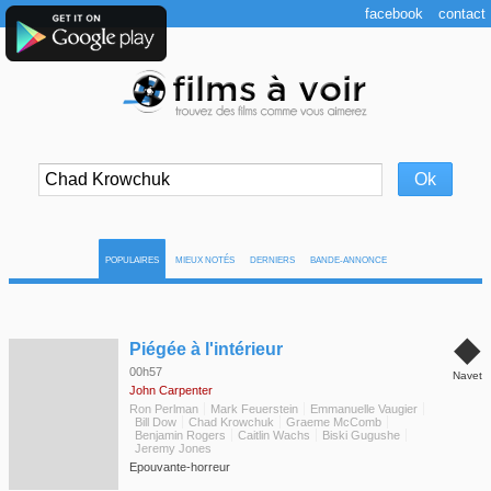
facebook
contact
POPULAIRES
MIEUX NOTÉS
DERNIERS
BANDE-ANNONCE
◆
Piégée à l'intérieur
00h57
Navet
John Carpenter
Ron Perlman
Mark Feuerstein
Emmanuelle Vaugier
Bill Dow
Chad Krowchuk
Graeme McComb
Benjamin Rogers
Caitlin Wachs
Biski Gugushe
Jeremy Jones
Epouvante-horreur