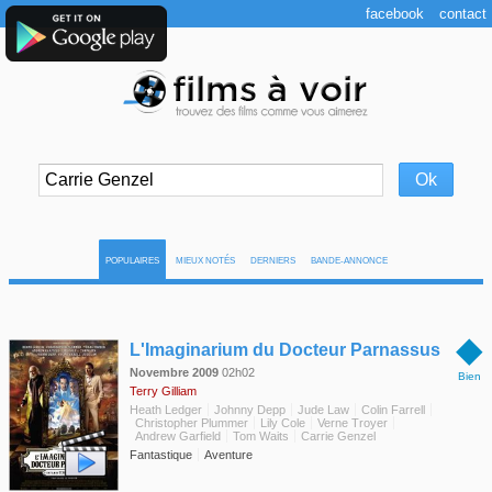
facebook
contact
POPULAIRES
MIEUX NOTÉS
DERNIERS
BANDE-ANNONCE
◆
L'Imaginarium du Docteur Parnassus
Novembre 2009
02h02
Bien
Terry Gilliam
Heath Ledger
Johnny Depp
Jude Law
Colin Farrell
Christopher Plummer
Lily Cole
Verne Troyer
Andrew Garfield
Tom Waits
Carrie Genzel
Fantastique
Aventure