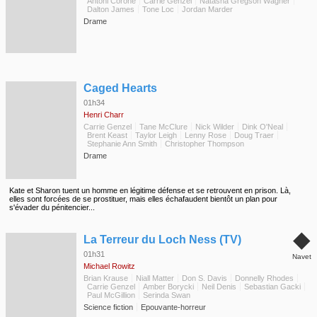
Antoni Corone
Carrie Genzel
Natasha Gregson Wagner
Dalton James
Tone Loc
Jordan Marder
Drame
◆
Caged Hearts
01h34
Henri Charr
Carrie Genzel
Tane McClure
Nick Wilder
Dink O'Neal
Brent Keast
Taylor Leigh
Lenny Rose
Doug Traer
Stephanie Ann Smith
Christopher Thompson
Drame
Kate et Sharon tuent un homme en légitime défense et se retrouvent en prison. Là,
elles sont forcées de se prostituer, mais elles échafaudent bientôt un plan pour
s'évader du pénitencier...
◆
La Terreur du Loch Ness (TV)
01h31
Navet
Michael Rowitz
Brian Krause
Niall Matter
Don S. Davis
Donnelly Rhodes
Carrie Genzel
Amber Borycki
Neil Denis
Sebastian Gacki
Paul McGillion
Serinda Swan
Science fiction
Epouvante-horreur