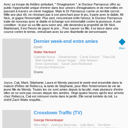
Avec sa troupe de théâtre ambulant, " l'Imaginarium ", le Docteur Parnassus offre au
public l'opportunité unique d'entrer dans leur univers d'imaginations et de merveilles en
passant à travers un miroir magique. Mais le Dr Parnassus cache un terrible secret.
Mille ans plus tôt, ne résistant pas à son penchant pour le jeu, il parie avec le diable, Mr
Nick, et gagne l'immortalité. Plus tard, rencontrant enfin l'amour, le Docteur Parnassus
traite de nouveau avec le diable et échange son immortalité contre la jeunesse. A une
condition : le jour où sa fille aura seize ans, elle deviendra la propriété de Mr Nick.
Maintenant, il est l'heure de payer le prix... Pour sauver sa fille, il se lance dans une
course contre le temps, entraînant avec lui une ribambelle de personnages
extraordinaires, avec la ferme intention de réparer ses erreurs du passé une bonne
◆
fois pour toutes...
Dernier week-end entre amies
01h45
Bien
Walter Klenhard
Gabrielle Anwar
Daniel Arnold
Carrie Genzel
Thea Gill
Matt Hamilton
Susan Hogan
John Newton
Anne Openshaw
Sarah-Jane Redmond
Francoise Robertson
Drame
Joyce, Cait, Marti, Stéphanie, Laura et Wendy passent le week-end ensemble dans la
maison d'hôtes de Rebecca, la tante de Stephanie, pour fêter l'enterrement de vie de
jeune fille de Wendy. Toutes les six sont amies depuis la faculté, mais plusieurs d'entre
elles ne se sont pas revues depuis des années. Vingt-quatre heures après leur arrivée
chez Rebecca, Cait est retrouvé morte dans le jardin. Elle serait tombée du toit. Le
shérif Zach Watts enquête...
◆
Crosstown Traffic (TV)
George Hickenlooper
Mike Altieri
Anthony Backman
Julie Benz
Tim Bohn