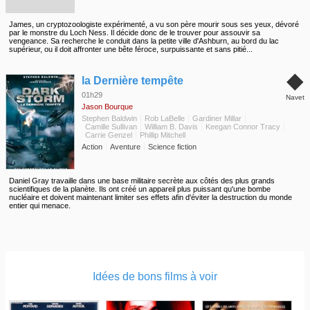
James, un cryptozoologiste expérimenté, a vu son père mourir sous ses yeux, dévoré
par le monstre du Loch Ness. Il décide donc de le trouver pour assouvir sa
vengeance. Sa recherche le conduit dans la petite ville d'Ashburn, au bord du lac
supérieur, ou il doit affronter une bête féroce, surpuissante et sans pitié...
◆
la Dernière tempête
01h29
Navet
Jason Bourque
Stephen Baldwin
Rob LaBelle
Gardiner Millar
Camille Sullivan
William B. Davis
Keegan Connor Tracy
Carrie Genzel
Phillip Mitchell
Action
Aventure
Science fiction
Daniel Gray travaille dans une base militaire secrète aux côtés des plus grands
scientifiques de la planète. Ils ont créé un appareil plus puissant qu'une bombe
nucléaire et doivent maintenant limiter ses effets afin d'éviter la destruction du monde
entier qui menace.
Idées de bons films à voir