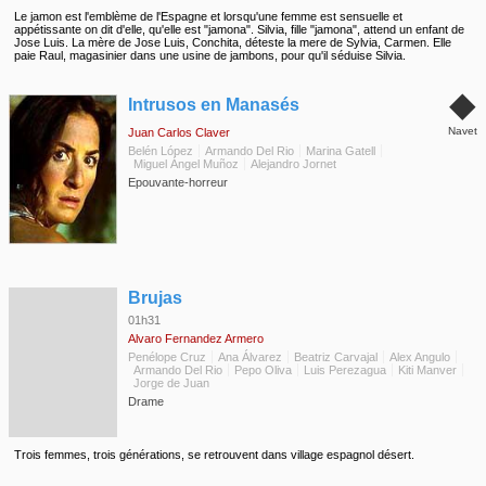
Le jamon est l'emblème de l'Espagne et lorsqu'une femme est sensuelle et
appétissante on dit d'elle, qu'elle est "jamona". Silvia, fille "jamona", attend un enfant de
Jose Luis. La mère de Jose Luis, Conchita, déteste la mere de Sylvia, Carmen. Elle
paie Raul, magasinier dans une usine de jambons, pour qu'il séduise Silvia.
◆
Intrusos en Manasés
Navet
Juan Carlos Claver
Belén López
Armando Del Rio
Marina Gatell
Miguel Ángel Muñoz
Alejandro Jornet
Epouvante-horreur
◆
Brujas
01h31
Alvaro Fernandez Armero
Penélope Cruz
Ana Álvarez
Beatriz Carvajal
Alex Angulo
Armando Del Rio
Pepo Oliva
Luis Perezagua
Kiti Manver
Jorge de Juan
Drame
Trois femmes, trois générations, se retrouvent dans village espagnol désert.