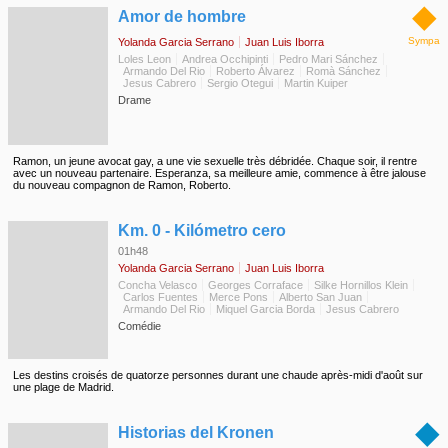
◆
Amor de hombre
Sympa
Yolanda Garcia Serrano
Juan Luis Iborra
Loles Leon
Andrea Occhipinti
Pedro Mari Sánchez
Armando Del Rio
Roberto Álvarez
Romà Sánchez
Jesus Cabrero
Sergio Otegui
Martin Kuiper
Drame
Ramon, un jeune avocat gay, a une vie sexuelle très débridée. Chaque soir, il rentre
avec un nouveau partenaire. Esperanza, sa meilleure amie, commence à être jalouse
du nouveau compagnon de Ramon, Roberto.
◆
Km. 0 - Kilómetro cero
01h48
Yolanda Garcia Serrano
Juan Luis Iborra
Concha Velasco
Georges Corraface
Silke Hornillos Klein
Carlos Fuentes
Merce Pons
Alberto San Juan
Armando Del Rio
Miquel Garcia Borda
Jesus Cabrero
Comédie
Les destins croisés de quatorze personnes durant une chaude après-midi d'août sur
une plage de Madrid.
◆
Historias del Kronen