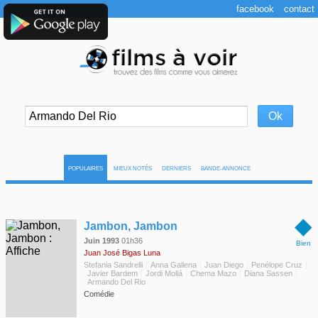
facebook
contact
POPULAIRES
MIEUX NOTÉS
DERNIERS
BANDE-ANNONCE
◆
Jambon, Jambon
Juin 1993
01h36
Bien
Juan José Bigas Luna
Stefania Sandrelli
Anna Galiena
Juan Diego
Penélope Cruz
Javier Bardem
Jordi Mollá
Chema Mazo
Diana Sassen
Armando Del Rio
Comédie