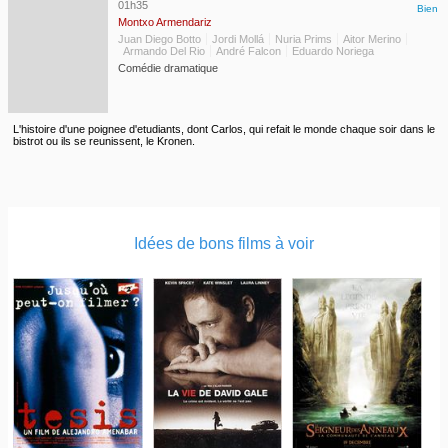
01h35
Bien
Montxo Armendariz
Juan Diego Botto
Jordi Mollá
Nuria Prims
Aitor Merino
Armando Del Rio
André Falcon
Eduardo Noriega
Comédie dramatique
L'histoire d'une poignee d'etudiants, dont Carlos, qui refait le monde chaque soir dans le
bistrot ou ils se reunissent, le Kronen.
Idées de bons films à voir