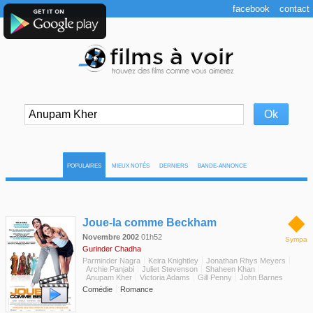
facebook
contact
POPULAIRES
MIEUX NOTÉS
DERNIERS
BANDE-ANNONCE
◆
Joue-la comme Beckham
Novembre 2002
01h52
Sympa
Gurinder Chadha
Parminder Nagra
Keira Knightley
Jonathan Rhys Meyers
Archie Panjabi
Juliet Stevenson
Shaheen Khan
Anupam Kher
Victoria Adams
Gill Penny
John Barnes
Comédie
Romance