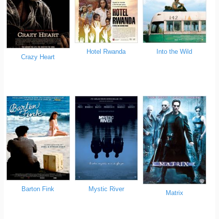
Hotel Rwanda
Into the Wild
Crazy Heart
Barton Fink
Mystic River
Matrix