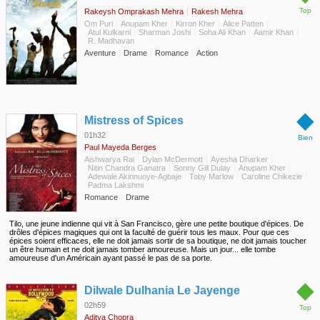
Top
Rakeysh Omprakash Mehra
Rakesh Mehra
Om Puri
Anupam Kher
Kirron Kher
Alice Patten
Atul Kulkarni
Sharman Joshi
Soha Ali Khan
Aamir Khan
R. Madhavan
Aventure
Drame
Romance
Action
◆
Mistress of Spices
01h32
Bien
Paul Mayeda Berges
Aishwarya Rai
Dylan McDermott
Ayesha Dharker
Nitin Chandra Ganatra
Sonny Gill Dulay
Anupam Kher
Adewale Akinnuoye-Agbaje
Toby Marlow
Caroline Chikezie
Padma Lakshmi
Romance
Drame
Tilo, une jeune indienne qui vit à San Francisco, gère une petite boutique d'épices. De
drôles d'épices magiques qui ont la faculté de guérir tous les maux. Pour que ces
épices soient efficaces, elle ne doit jamais sortir de sa boutique, ne doit jamais toucher
un être humain et ne doit jamais tomber amoureuse. Mais un jour... elle tombe
amoureuse d'un Américain ayant passé le pas de sa porte.
◆
Dilwale Dulhania Le Jayenge
02h59
Top
Aditya Chopra