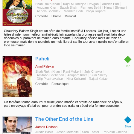
Shah Rukh Khan
Kajol Mukherjee-Devgan
Amrish Puri
Anupam Kher
Satish Shah
Parmeet Sethi
Himani Shivpuri
Achala Sachdev
Mandira Bedi
Pooja Ruparel
Comédie
Drame
Musical
Chaudhry Baldev Singh est un père de famille installé à Londres. Un jour, il reçoit une
lettre d'Inde : son meilleur ami lui écrit, lui rappellant la promesse qu'il avait faite deux
décennies auparavant de marier leurs enfants. Chaudhry décide alors de tenir sa
promesse, mais donne toutefois un mois libre à sa fille tout avant qu'elle ne s'en aille en
Inde se marier...
◆
Paheli
Top
Amol Palekar
Shah Rukh Khan
Rani Mukerji
Juhi Chawla
Amitabh Bachchan
Anupam Kher
Sunil Shetty
Dilip Prabhavalkar
Nina Kulkarni
Rajpal Yadav
Comédie
Fantastique
Un fantôme tombe amoureux d'une jeune mariée et profite de l'absence de l'époux,
parti en voyage d'affaires, pour prendre ses traits et séduire la femme esseulée.
◆
The Other End of the Line
Bien
James Dodson
Austin Basis
Jesse Metcalfe
Sara Foster
Parvesh Cheena