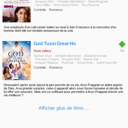
Anupam Kher
Christian Middelthon
Nina Bergman
Larry Miller
Anna Maria Pinna
Tara Sharma
Comédie
Romance
Une employée d'un call-center indien se rend à San Francisco à la rencontre d'un
homme dont elle est tombée amoureuse de la voix.
◆
God Tussi Great Ho
Top
Rumi Jaffery
Salman Khan
Amitabh Bachchan
Manisha Koirala
Priyanka Chopra
Anupam Kher
Beena Kak
Anupam Maanav
Rukhsar
Sohail Khan
Satish Kaushik
Comédie
Romance
Desespéré après avoir passé la pire journée de sa vie, Arun Prajapati se plaint auprès
de Dieu. A sa grande surprise, celui-ci apparaît alors sous forme humaine et décide de
lui offrir ses pouvoirs. Mais est-ce suffisant pour permettre à Arun Prajapati d'avoir une
vie meilleure ?
Afficher plus de films ...