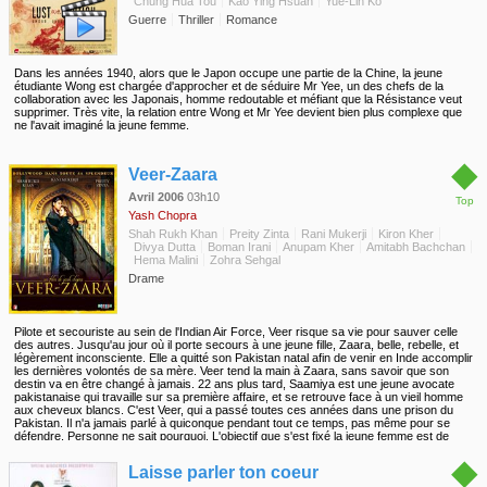
Chung Hua Tou
Kao Ying Hsuan
Yue-Lin Ko
Guerre
Thriller
Romance
Dans les années 1940, alors que le Japon occupe une partie de la Chine, la jeune
étudiante Wong est chargée d'approcher et de séduire Mr Yee, un des chefs de la
collaboration avec les Japonais, homme redoutable et méfiant que la Résistance veut
supprimer. Très vite, la relation entre Wong et Mr Yee devient bien plus complexe que
ne l'avait imaginé la jeune femme.
◆
Veer-Zaara
Avril 2006
03h10
Top
Yash Chopra
Shah Rukh Khan
Preity Zinta
Rani Mukerji
Kiron Kher
Divya Dutta
Boman Irani
Anupam Kher
Amitabh Bachchan
Hema Malini
Zohra Sehgal
Drame
Pilote et secouriste au sein de l'Indian Air Force, Veer risque sa vie pour sauver celle
des autres. Jusqu'au jour où il porte secours à une jeune fille, Zaara, belle, rebelle, et
légèrement inconsciente. Elle a quitté son Pakistan natal afin de venir en Inde accomplir
les dernières volontés de sa mère. Veer tend la main à Zaara, sans savoir que son
destin va en être changé à jamais. 22 ans plus tard, Saamiya est une jeune avocate
pakistanaise qui travaille sur sa première affaire, et se retrouve face à un vieil homme
aux cheveux blancs. C'est Veer, qui a passé toutes ces années dans une prison du
Pakistan. Il n'a jamais parlé à quiconque pendant tout ce temps, pas même pour se
défendre. Personne ne sait pourquoi. L'objectif que s'est fixé la jeune femme est de
découvrir toute l'histoire de Veer, afin de lui rendre enfin justice...
◆
Laisse parler ton coeur