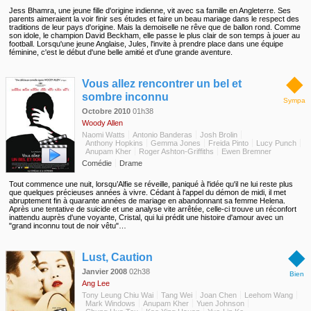
Jess Bhamra, une jeune fille d'origine indienne, vit avec sa famille en Angleterre. Ses
parents aimeraient la voir finir ses études et faire un beau mariage dans le respect des
traditions de leur pays d'origine. Mais la demoiselle ne rêve que de ballon rond. Comme
son idole, le champion David Beckham, elle passe le plus clair de son temps à jouer au
football. Lorsqu'une jeune Anglaise, Jules, l'invite à prendre place dans une équipe
féminine, c'est le début d'une belle amitié et d'une grande aventure.
◆
Vous allez rencontrer un bel et
sombre inconnu
Sympa
Octobre 2010
01h38
Woody Allen
Naomi Watts
Antonio Banderas
Josh Brolin
Anthony Hopkins
Gemma Jones
Freida Pinto
Lucy Punch
Anupam Kher
Roger Ashton-Griffiths
Ewen Bremner
Comédie
Drame
Tout commence une nuit, lorsqu’Alfie se réveille, paniqué à l'idée qu'il ne lui reste plus
que quelques précieuses années à vivre. Cédant à l'appel du démon de midi, il met
abruptement fin à quarante années de mariage en abandonnant sa femme Helena.
Après une tentative de suicide et une analyse vite arrêtée, celle-ci trouve un réconfort
inattendu auprès d'une voyante, Cristal, qui lui prédit une histoire d'amour avec un
"grand inconnu tout de noir vêtu"…
◆
Lust, Caution
Janvier 2008
02h38
Bien
Ang Lee
Tony Leung Chiu Wai
Tang Wei
Joan Chen
Leehom Wang
Mark Windows
Anupam Kher
Yuen Johnson