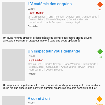
◆
L'Académie des coquins
01h34
Bof
Robert Hamer
Ian Carmichael
Terry-Thomas
Alastair Sim
Janette Scott
Dennis Price
Edward Chapman
John Le Mesurier
Irene Handl
Hattie Jacques
Jeremy Lloyd
Comédie
Un jeune homme timide et crédule décide de prendre des cours afin de devenir
arrogant, méprisant et dragueur invétéré dans une école spécialisée.
◆
Un Inspecteur vous demande
01h20
Top
Guy Hamilton
Alastair Sim
Charles Saynor
Jane Wenham
Brian Worth
Eileen Moore
Olga Lindo
Arthur Young
Bryan Forbes
Norman Bird
Olwen Brookes
Policier
Un inspecteur de police s'invite à une réunion de famille pour évoquer le meurtre d'une
jeune fille que chacun des convives auraient eu des raisons et la possibilité de tuer.
◆
A cor et à cri
01h22
Sympa