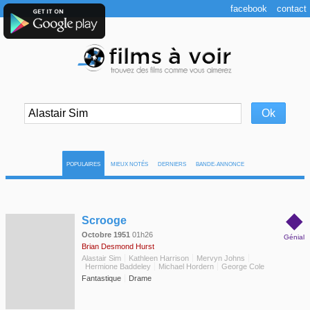
facebook
contact
POPULAIRES
MIEUX NOTÉS
DERNIERS
BANDE-ANNONCE
◆
Scrooge
Octobre 1951
01h26
Génial
Brian Desmond Hurst
Alastair Sim
Kathleen Harrison
Mervyn Johns
Hermione Baddeley
Michael Hordern
George Cole
Fantastique
Drame