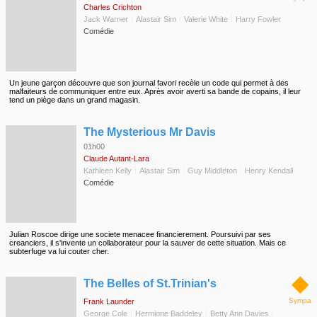
Charles Crichton
Jack Warner
Alastair Sim
Valerie White
Harry Fowler
Comédie
Un jeune garçon découvre que son journal favori recèle un code qui permet à des
malfaiteurs de communiquer entre eux. Après avoir averti sa bande de copains, il leur
tend un piège dans un grand magasin.
◆
The Mysterious Mr Davis
01h00
Claude Autant-Lara
Kathleen Kelly
Alastair Sim
Guy Middleton
Henry Kendall
Comédie
Julian Roscoe dirige une societe menacee financierement. Poursuivi par ses
creanciers, il s'invente un collaborateur pour la sauver de cette situation. Mais ce
subterfuge va lui couter cher.
◆
The Belles of St.Trinian's
Sympa
Frank Launder
George Cole
Hermione Baddeley
Betty Ann Davies