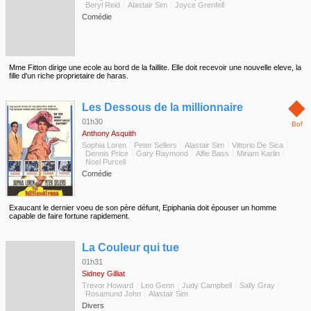
Beryl Reid
Alastair Sim
Joyce Grenfell
Comédie
Mme Fitton dirige une ecole au bord de la faillite. Elle doit recevoir une nouvelle eleve, la
fille d'un riche proprietaire de haras.
◆
Les Dessous de la millionnaire
01h30
Bof
Anthony Asquith
Sophia Loren
Peter Sellers
Alastair Sim
Vittorio De Sica
Dennis Price
Gary Raymond
Alfie Bass
Miriam Karlin
Noel Purcell
Comédie
Exaucant le dernier voeu de son père défunt, Epiphania doit épouser un homme
capable de faire fortune rapidement.
◆
La Couleur qui tue
01h31
Sidney Gilliat
Trevor Howard
Leo Genn
Judy Campbell
Sally Gray
Rosamund John
Alastair Sim
Divers