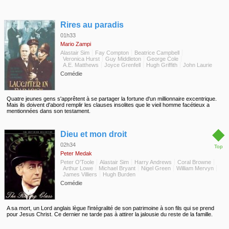
◆
Rires au paradis
01h33
Mario Zampi
Alastair Sim
Fay Compton
Beatrice Campbell
Veronica Hurst
Guy Middleton
George Cole
A.E. Matthews
Joyce Grenfell
Hugh Griffith
John Laurie
Comédie
Quatre jeunes gens s'apprêtent à se partager la fortune d'un millionnaire excentrique.
Mais ils doivent d'abord remplir les clauses insolites que le vieil homme facétieux a
mentionnées dans son testament.
◆
Dieu et mon droit
02h34
Top
Peter Medak
Peter O'Toole
Alastair Sim
Harry Andrews
Coral Browne
Arthur Lowe
Michael Bryant
Nigel Green
William Mervyn
James Villiers
Hugh Burden
Comédie
A sa mort, un Lord anglais lègue l'intégralité de son patrimoine à son fils qui se prend
pour Jesus Christ. Ce dernier ne tarde pas à attirer la jalousie du reste de la famille.