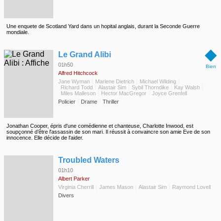
Une enquete de Scotland Yard dans un hopital anglais, durant la Seconde Guerre
mondiale.
◆
Le Grand Alibi
01h50
Bien
Alfred Hitchcock
Jane Wyman
Marlene Dietrich
Michael Wilding
Richard Todd
Alastair Sim
Sybil Thorndike
Kay Walsh
Miles Malleson
Hector MacGregor
Joyce Grenfell
Policier
Drame
Thriller
Jonathan Cooper, épris d'une comédienne et chanteuse, Charlotte Inwood, est
soupçonné d’être l'assassin de son mari. Il réussit à convaincre son amie Eve de son
innocence. Elle décide de l'aider.
◆
Troubled Waters
01h10
Albert Parker
Virginia Cherrill
James Mason
Alastair Sim
Raymond Lovell
Divers